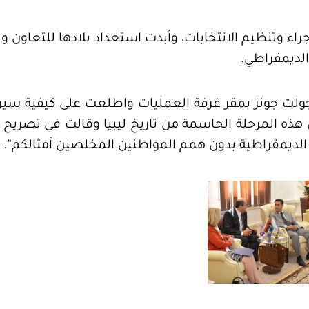
ء وتنظيم الانتخابات، وأبدت استعداد بلادها للتعاون وت
الديمقراطي.
جولت جونز بمقر غرفة العمليات واطلعت على كيفية سير
ه المرحلة الحاسمة من تاريخ ليبيا وقالت في تصريح خل
ق الديمقراطية بدون همم المواطنين المخلصين أمثالكم”.