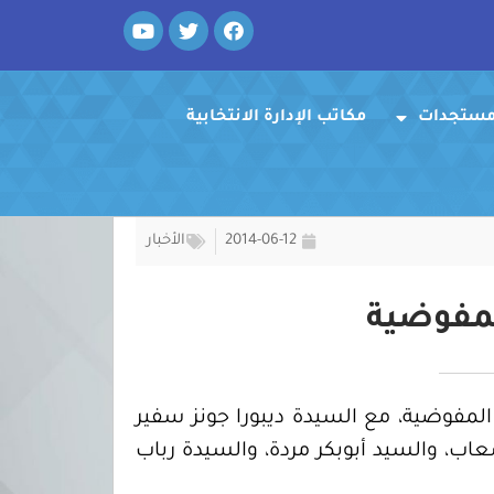
Y
T
F
o
w
a
u
i
c
t
t
e
u
t
b
ومستجدات
o
مكاتب الإدارة الانتخابية
e
b
e
r
o
k
2014-06-12
الأخبار
لمفوضية
ايح رئيس مجلس المفوضية، مع السيدة ديبورا جونز سفير
اب، والسيد أبوبكر مردة، والسيدة رباب