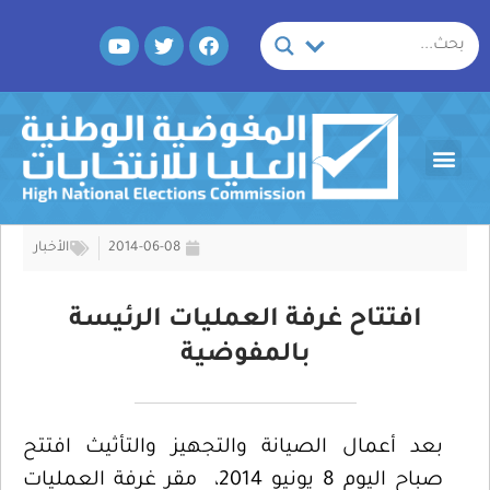
خطي
Y
T
F
لى
o
w
a
لمحتوى
u
i
c
t
t
e
u
t
b
b
e
o
Menu
e
r
o
k
2014-06-08
الأخبار
افتتاح غرفة العمليات الرئيسة
بالمفوضية
بعد أعمال الصيانة والتجهيز والتأثيث افتتح
صباح اليوم 8 يونيو 2014، مقر غرفة العمليات