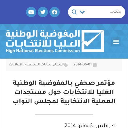
خطي
Y
T
F
لى
o
w
a
لمحتوى
u
i
c
t
t
e
u
t
b
b
e
o
Menu
e
r
o
k
2014-06-01
الأخبار
,
البيانات الصحفية والإعلانات
مؤتمر صحفي بالمفوضية الوطنية
العليا للانتخابات حول مستجدات
العملية الانتخابية لمجلس النواب
طرابلس: 3 يونيو 2014