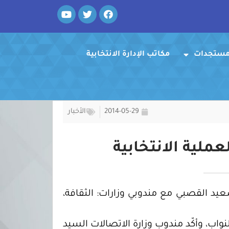
Y
T
F
o
w
a
u
i
c
t
t
e
u
t
b
ومستجدات
o
مكاتب الإدارة الانتخابية
e
b
e
r
o
k
2014-05-29
الأخبار
ملية الانتخابية
فوضية السيد سعيد القصبي مع مندوبي وزارات: الثقافة،
اب، وأكّد مندوب وزارة الاتصالات السيد