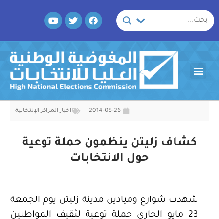
خطي
Y
T
F
لى
o
w
a
لمحتوى
u
i
c
t
t
e
u
t
b
b
e
o
Menu
e
r
o
k
2014-05-26
اخبار المراكز الإنتخابية
كشاف زليتن ينظمون حملة توعية
حول الانتخابات
شهدت شوارع وميادين مدينة زليتن يوم الجمعة
23 مايو الجاري حملة توعية لثقيف المواطنين