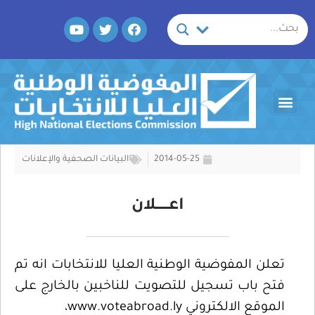
خطي
Y
T
F
لى
o
w
a
لمحتوى
u
i
c
t
t
e
u
t
b
b
e
o
Menu
e
r
o
k
2014-05-25
البيانات الصحفية والإعلانات
اعــــــلان
تعلن المفوضية الوطنية العليا للانتخابات انه تم
فتح باب تسجيل للتصويت للناخبين بالخارج على
الموقع الالكتروني www.voteabroad.ly،