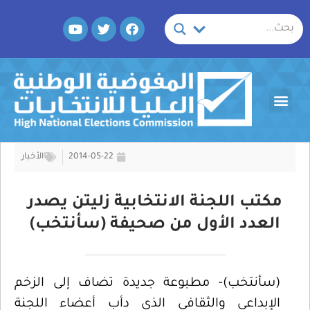
خطي
Y
T
F
لى
o
w
a
لمحتوى
u
i
c
t
t
e
u
t
b
b
e
o
Menu
e
r
o
k
2014-05-22
الأخبار
مكتب اللجنة الانتخابية زليتن يصدر
العدد الأول من صحيفة (سأنتخب)
(سأنتخب)- مطبوعة جديدة تضاف إلى الزخم
الإبداعي والثقافي الذي دأب أعضاء اللجنة