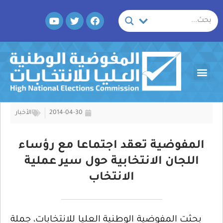
خطي
Y
T
F
لى
o
w
a
لمحتوى
u
i
c
t
t
e
u
t
b
b
e
o
Menu
e
r
o
k
2014-04-30
الأخبار
المفوضية تعقد اجتماعا مع رؤساء
اللجان الانتخابية حول سير عملية
الانتخاب
بحثت المفوضية الوطنية العليا للانتخابات، جملة