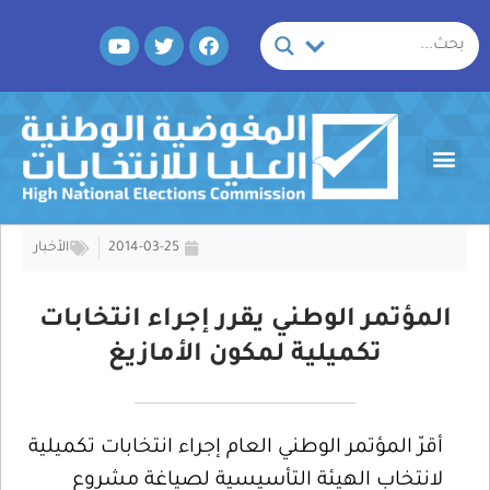
خطي
Y
T
F
لى
o
w
a
لمحتوى
u
i
c
t
t
e
u
t
b
b
e
o
Menu
e
r
o
k
2014-03-25
الأخبار
المؤتمر الوطني يقرر إجراء انتخابات
تكميلية لمكون الأمازيغ
أقرّ المؤتمر الوطني العام إجراء انتخابات تكميلية
لانتخاب الهيئة التأسيسية لصياغة مشروع