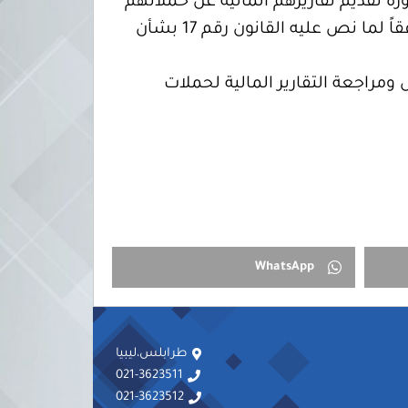
رة تقديم تقاريرهم المالية عن حملاتهم
الدعائية خلال سبعة أيام من يوم الاقتراع بغض النظر عن نتائج الانتخابات أو مقاطعتهم لها، وفقاً لما نص عليه القانون رقم 17 بشأن
13) لسنة 2014 بشأن تشكيل لجان فحص ومراجعة التقارير المالية لحملات
WhatsApp
طرابلس،ليبيا
021-3623511
021-3623512