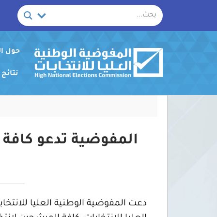
خطي
لى
لمحتوى
حول ا
نتائج
المفوضية تدعو كافة 