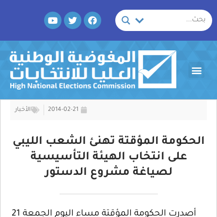
خطي
Y
T
F
لى
o
w
a
لمحتوى
u
i
c
t
t
e
u
t
b
b
e
o
Menu
e
r
o
k
2014-02-21
الأخبار
الحكومة المؤقتة تهنئ الشعب الليبي
على انتخاب الهيئة التأسيسية
لصياغة مشروع الدستور
أصدرت الحكومة المؤقتة مساء اليوم الجمعة 21