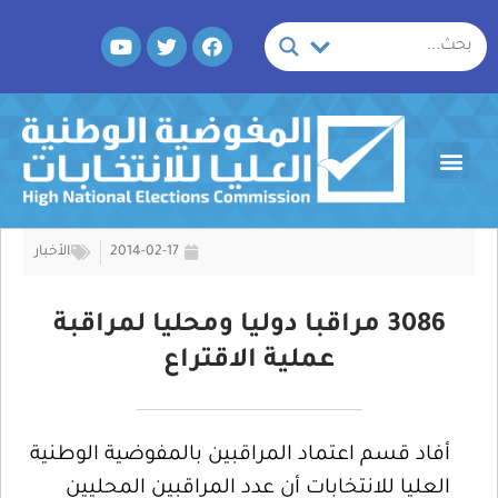
خطي
Y
T
F
لى
o
w
a
لمحتوى
u
i
c
t
t
e
u
t
b
b
e
o
Menu
e
r
o
k
2014-02-17
الأخبار
3086 مراقبا دوليا ومحليا لمراقبة
عملية الاقتراع
أفاد قسم اعتماد المراقبين بالمفوضية الوطنية
العليا للانتخابات أن عدد المراقبين المحليين