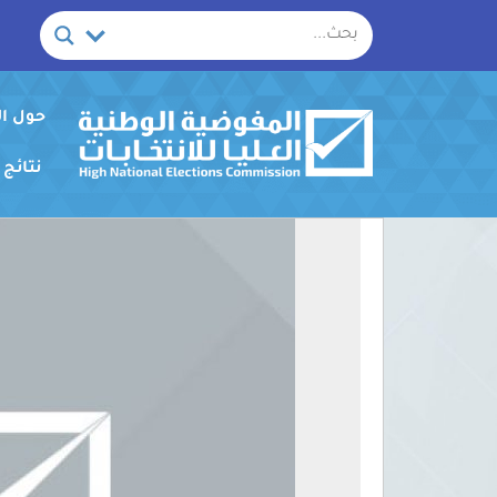
خطي
لى
لمحتوى
حول ا
نتائج