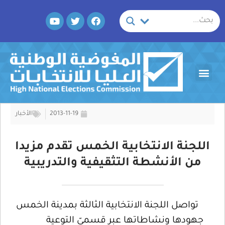
خطي
Y
T
F
لى
o
w
a
لمحتوى
u
i
c
t
t
e
u
t
b
b
e
o
Menu
e
r
o
k
2013-11-19
الأخبار
اللجنة الانتخابية الخمس تقدم مزيدا
من الأنشطة التثقيفية والتدريبية
تواصل اللجنة الانتخابية الثالثة بمدينة الخمس
جهودها ونشاطاتها عبر قسميّ التوعية