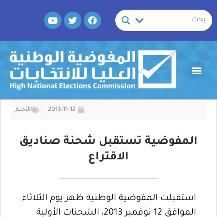
خطي
Y
T
F
لى
o
w
a
لمحتوى
u
i
c
t
t
e
u
t
b
b
e
o
Menu
e
r
o
k
2013-11-12
الأخبار
المفوضية تستقبل شحنة صناديق
الاقتراع
استقبلت المفوضية الوطنية ظهر يوم الثلاثاء
الموافق 12 نوفمبر 2013، الشحنات الأولية