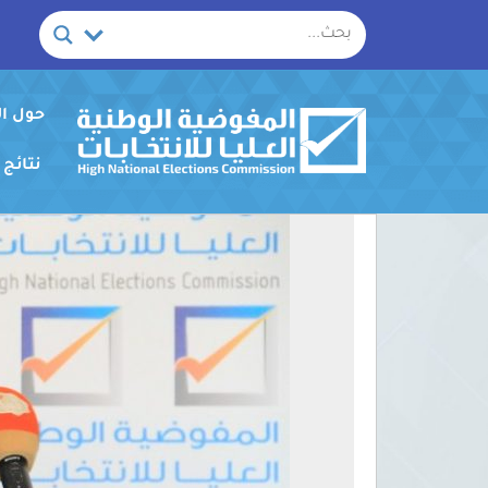
خطي
لى
لمحتوى
حول ا
نتائج