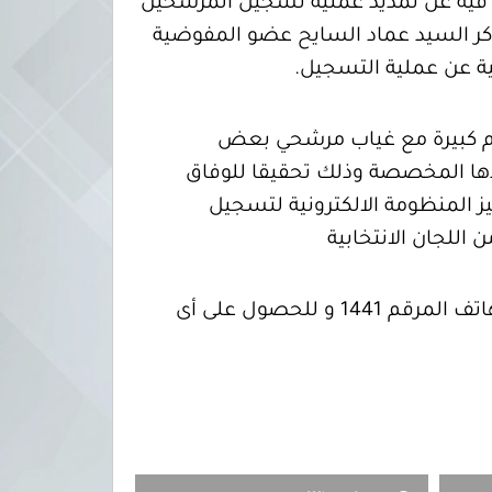
نية العليا للانتخابات مؤتمراً صحفيا اليوم الموافق 31 أكتوبر 2013 أعلنت فيه عن تمديد عملية تسجيل المرشحين
ر السيد عماد السايح عضو المفوضية
رقام كبيرة مع غياب مرشحي بعض
دها المخصصة وذلك تحقيقا للوفاق
 المنظومة الالكترونية لتسجيل
 اللجان الانتخابية
وعلى كل الراغبين فى الاستفسار، الاتصال على الرقم المجاني بمركز اتصالات المفوضية على الهاتف المرقم 1441 و للحصول على أى