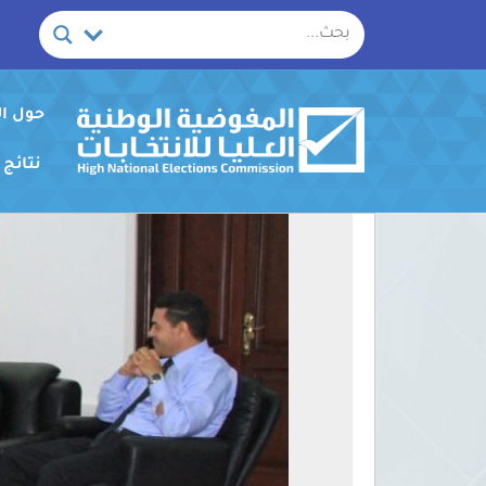
خطي
لى
لمحتوى
حول ا
نتائج