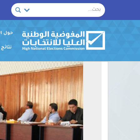
خطي
لى
لمحتوى
حول ا
نتائج