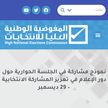
خطي
Y
T
F
لى
o
w
a
لمحتوى
u
i
c
t
t
e
u
t
b
b
e
o
Menu
e
r
o
k
نموذج مشاركة في الجلسة الحوارية حول
دور الإعلام في تعزيز المشاركة الانتخابية
– 29 ديسمبر