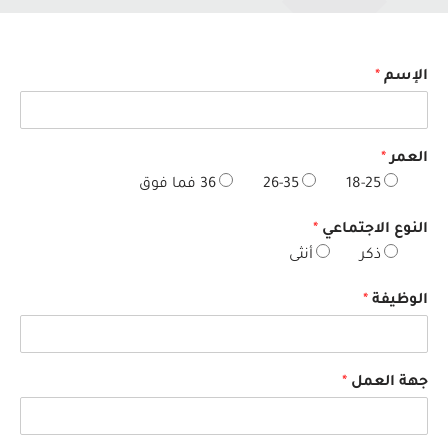
الإسم
*
العمر
*
18-25
26-35
36 فما فوق
النوع الاجتماعي
*
ذكر
أنثى
الوظيفة
*
جهة العمل
*