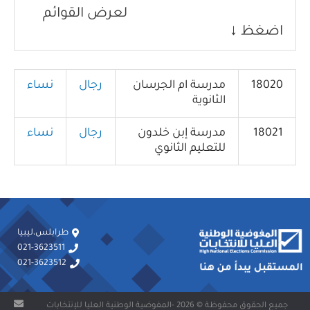
لعرض القوائم
اضغظ ↓
18020
مدرسة ام الجرسان
رجال
نساء
الثانوية
18021
مدرسة إبن خلدون
رجال
نساء
للتعليم الثانوي
طرابلس،ليبيا
021-3623511
021-3623512
جميع الحقوق محفوظة © 2026 -المفوضية الوطنية العليا للإنتخابات