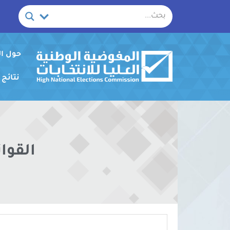
خطي
لى
لمحتوى
حول ا
نتائج
القوا
لعرض ال