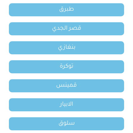
طبرق
قصر الجدي
بنغازي
توكرة
قمينس
الابيار
سلوق