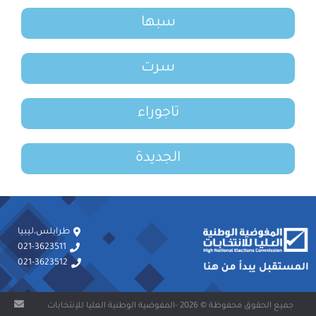
سبها
سرت
تاجوراء
الجديدة
طرابلس،ليبيا
021-3623511
021-3623512
جميع الحقوق محفوظة © 2026 -المفوضية الوطنية العليا للإنتخابات