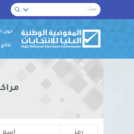
خطي
لى
لمحتوى
حول ا
نتائج
مراكز
رمز
اسم مر