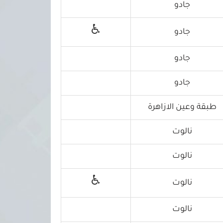
جادو
♿
جادو
جادو
جادو
طبقة وعين الازاهرة
نالوت
نالوت
♿
نالوت
نالوت