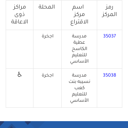
رمز
اسم
المحلة
مراكز
المركز
مركز
ذوى
الاقتراع
الاعاقة
35037
مدرسة
اجخرة
عطية
الكاسح
للتعليم
الأساسي
♿
35038
مدرسة
اجخرة
نسيبه بنت
كعب
للتعليم
الأساسي