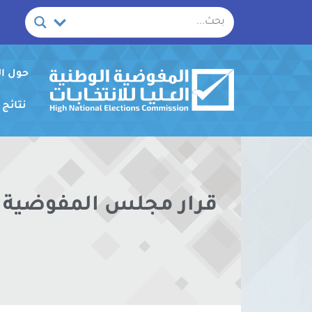
خطي
لى
لمحتوى
حول ا
نتائج