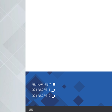
طرابلس،ليبيا
021-3623511
021-3623512