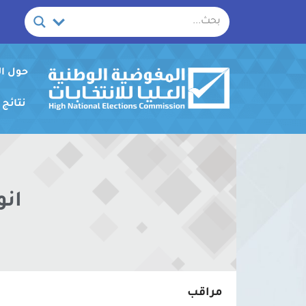
خطي
لى
لمحتوى
حول ا
نتائج
انو
مراقب