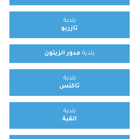
بلدية
تازربو
بلدية
مدور الزيتون
بلدية
تاكنس
بلدية
القبة