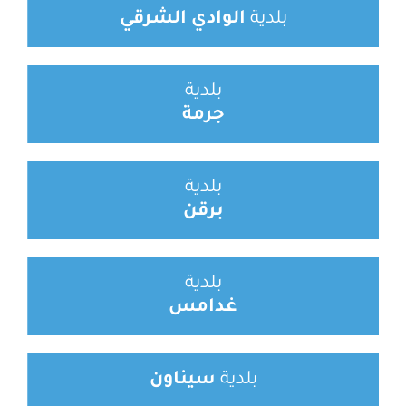
بلدية
الوادي الشرقي
بلدية
جرمة
بلدية
برقن
بلدية
غدامس
بلدية
سيناون