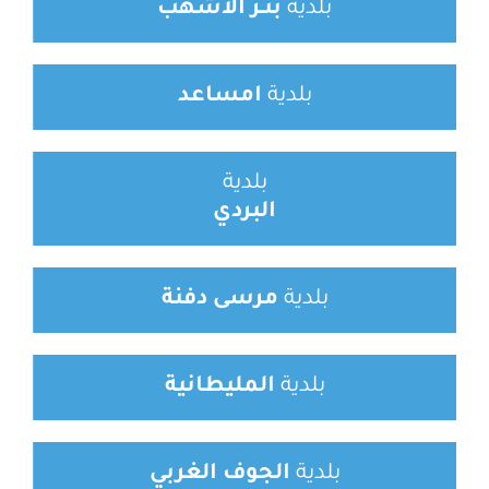
بلدية
بئـر
الأشهب
بلدية
امساعد
بلدية
البردي
بلدية
مرسى دفنة
بلدية
المليطانية
بلدية
الجوف
الغربي