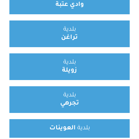
وادي عتبة
بلدية
تراغن
بلدية
زويلة
بلدية
تجرهي
بلدية
العوينات