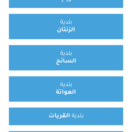
بلدية
الزنتان
بلدية
السائح
بلدية
العواتة
بلدية
القريات