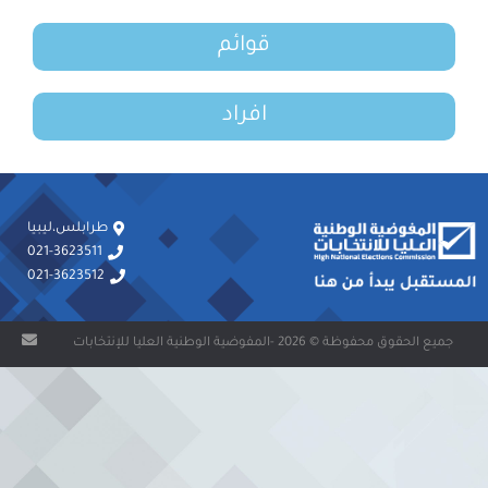
قوائم
افراد
طرابلس،ليبيا
021-3623511
021-3623512
جميع الحقوق محفوظة © 2026 -المفوضية الوطنية العليا للإنتخابات