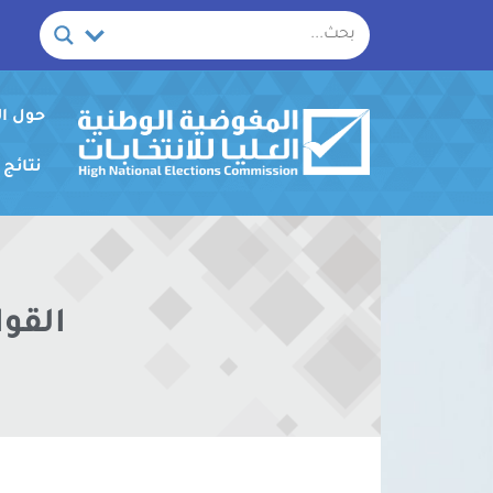
خطي
لى
لمحتوى
حول ا
نتائج
القوا