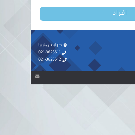
افراد
طرابلس،ليبيا
021-3623511
021-3623512